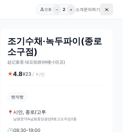
−
+
🇰🇷
2
소개
문의하기
인원
조기수채·녹두파이(종로
소구점)
赵记素斋·绿豆馅饼(钟楼小区店)
4.8
★
¥
23
/
￥/인
빵제빵
시안
,
종로/고루
📍
남원문15A남원중앙광장9호고도차성2층
08:30-19:00
🕒