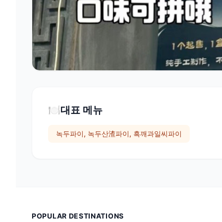
🍽️
대표 메뉴
녹두파이, 녹두산渣파이, 흑깨과일씨파이
POPULAR DESTINATIONS