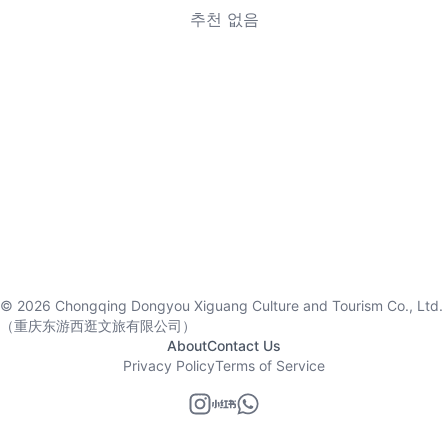
추천 없음
©
2026
Chongqing Dongyou Xiguang Culture and Tourism Co., Ltd.
（重庆东游西逛文旅有限公司）
About
Contact Us
Privacy Policy
Terms of Service