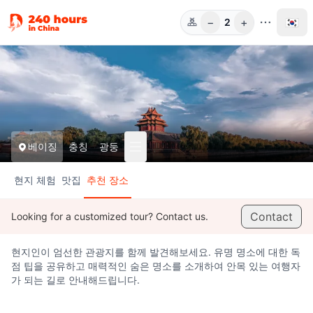
−
+
🇰🇷
2
인원
베이징
충칭
광둥
현지 체험
맛집
추천 장소
Contact
Looking for a customized tour? Contact us.
현지인이 엄선한 관광지를 함께 발견해보세요. 유명 명소에 대한 독
점 팁을 공유하고 매력적인 숨은 명소를 소개하여 안목 있는 여행자
가 되는 길로 안내해드립니다.