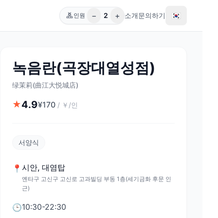
−
+
🇰🇷
2
소개
문의하기
인원
녹음란(곡장대열성점)
绿茉莉(曲江大悦城店)
4.9
★
¥
170
/
￥/인
서양식
시안
,
대염탑
📍
옌타구 고신구 고신로 고과빌딩 부동 1층(세기금화 후문 인
근)
10:30-22:30
🕒