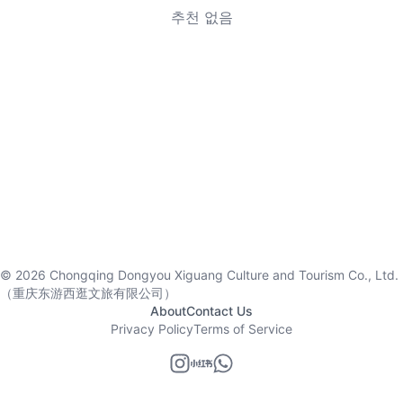
추천 없음
©
2026
Chongqing Dongyou Xiguang Culture and Tourism Co., Ltd.
（重庆东游西逛文旅有限公司）
About
Contact Us
Privacy Policy
Terms of Service