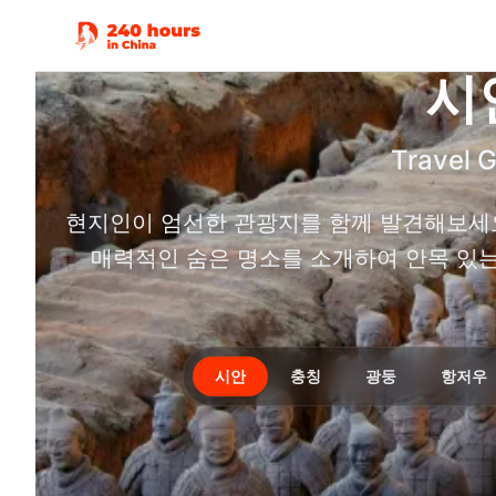
시
Travel 
현지인이 엄선한 관광지를 함께 발견해보세요
매력적인 숨은 명소를 소개하여 안목 있
시안
충칭
광둥
항저우