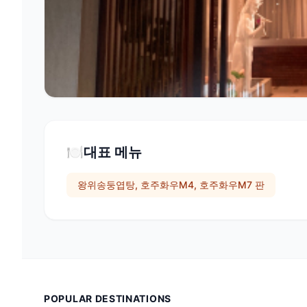
🍽️
대표 메뉴
왕위송둥엽탕, 호주화우M4, 호주화우M7 판
POPULAR DESTINATIONS