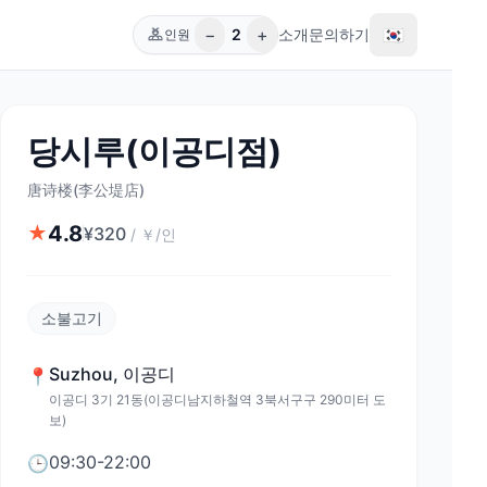
−
+
🇰🇷
2
소개
문의하기
인원
당시루(이공디점)
唐诗楼(李公堤店)
4.8
★
¥
320
/
￥/인
소불고기
Suzhou
,
이공디
📍
이공디 3기 21동(이공디남지하철역 3북서구구 290미터 도
보)
09:30-22:00
🕒