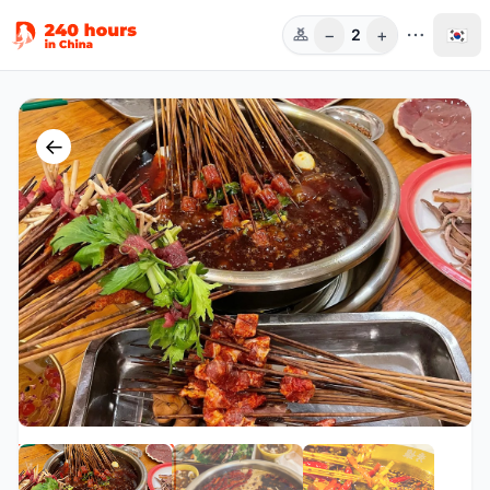
−
+
🇰🇷
2
인원
←