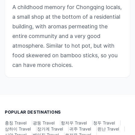
A childhood memory for Chongqing locals,
a small shop at the bottom of a residential
building, with aromas permeating the
entire community and a very good
atmosphere. Similar to hot pot, but with
food skewered on bamboo sticks, so you
can have more choices.
POPULAR DESTINATIONS
충칭 Travel
|
광둥 Travel
|
항저우 Travel
|
청두 Travel
|
상하이 Travel
|
장가계 Travel
|
귀주 Travel
|
윈난 Travel
|
시안 Travel
|
베이징 Travel
|
쑤저우 Travel
|