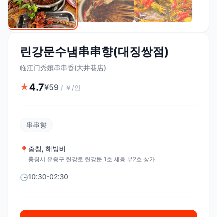
린강문수냄串串향(대징쌍점)
临江门秀孃串串香(大井巷店)
4.7
★
¥
59
/
￥/인
串串향
충칭
,
해방비
📍
충칭시 유중구 린강로 린강문 1호 세층 부2호 상가
10:30-02:30
🕒