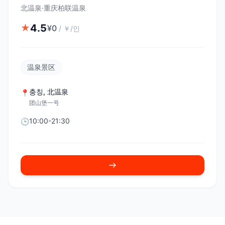
北温泉·重庆柏联温泉
4.5
★
¥
0
/
￥/인
温泉景区
충칭
,
北温泉
📍
团山堡一号
10:00-21:30
🕒