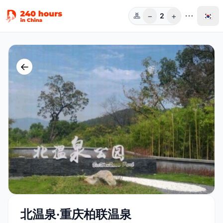
−
+
🇰🇷
2
인원
←
北温泉·重庆柏联温泉