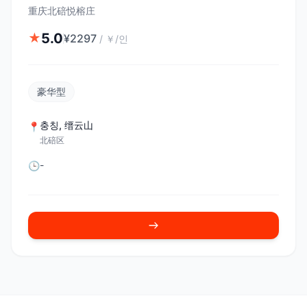
重庆北碚悦榕庄
5.0
★
¥
2297
/
￥/인
豪华型
충칭
,
缙云山
📍
北碚区
-
🕒