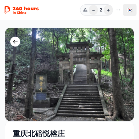
−
+
🇰🇷
2
인원
←
重庆北碚悦榕庄