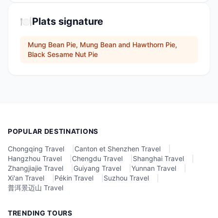
🍽️
Plats signature
Mung Bean Pie, Mung Bean and Hawthorn Pie,
Black Sesame Nut Pie
POPULAR DESTINATIONS
Chongqing Travel
|
Canton et Shenzhen Travel
|
Hangzhou Travel
|
Chengdu Travel
|
Shanghai Travel
|
Zhangjiajie Travel
|
Guiyang Travel
|
Yunnan Travel
|
Xi'an Travel
|
Pékin Travel
|
Suzhou Travel
|
普洱景迈山 Travel
TRENDING TOURS