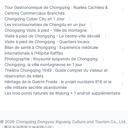
Tour Gastronomique de Chongqing : Ruelles Cachées &
|
Centres Commerciaux Branchés
Chongqing Cyber City en 1 Jour
|
Les incontournables de Chengdu en un jour
|
Chongqing Visite à pied – Ville de montagne
|
Visite à pied de Chongqing - Le centre-ville dévoilé
|
Visite à pied de Chongqing - Quartiers locaux
|
Bilan de santé à Chongqing : Expérience médicale
|
internationale à l'Hôpital Raffles
Photographie : Royaume suspendu de Chongqing
|
Chongqing, la ville montagneuse en 1 jour
|
Théâtre Chongqing 1949 : Guide complet du visiteur et
|
réservation de billets
Héritage de la Guerre Froide : le projet nucléaire 816 et la
|
ville militaire secrète abandonnée
Les trois ponts naturels de Wulong + 1 endroit supplémentaire
©
2026
Chongqing Dongyou Xiguang Culture and Tourism Co., Ltd.
（重庆东游西逛文旅有限公司）