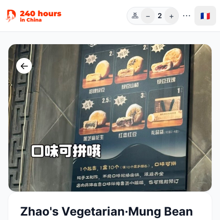
−
+
🇫🇷
2
Pers.
←
Zhao's Vegetarian·Mung Bean