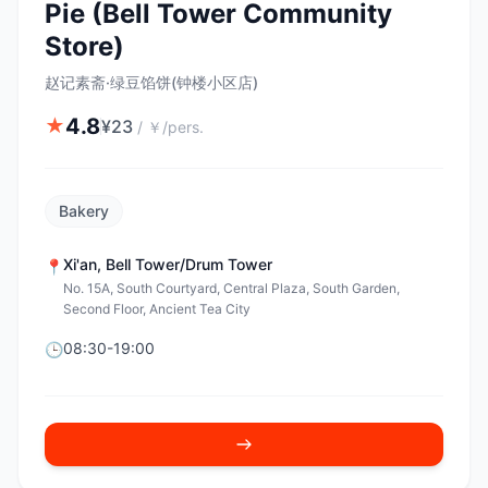
Pie (Bell Tower Community
Store)
赵记素斋·绿豆馅饼(钟楼小区店)
4.8
★
¥
23
/
￥/pers.
Bakery
Xi'an
,
Bell Tower/Drum Tower
📍
No. 15A, South Courtyard, Central Plaza, South Garden,
Second Floor, Ancient Tea City
08:30-19:00
🕒