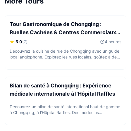
More Tours
CNY
650
/
Pers.
À partir de
Tour Gastronomique de Chongqing :
Ruelles Cachées & Centres Commerciaux
Branchés
5.0
(
7
)
4 heures
Découvrez la cuisine de rue de Chongqing avec un guide
local anglophone. Explorez les rues locales, goûtez à des
snacks authentiques et apprenez la culture culinaire
Price upon request
locale.
Bilan de santé à Chongqing : Expérience
médicale internationale à l'Hôpital Raffles
Découvrez un bilan de santé international haut de gamme
à Chongqing, à l'Hôpital Raffles. Des médecins
2 Pers.
anglophones, des rapports médicaux reconnus
CNY
430
/
Pers.
internationalement, des forfaits de dépistage complets et
À partir de
un service médical haut de gamme fluide pour les