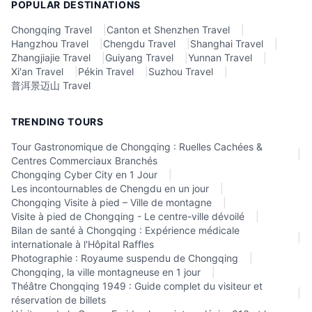
POPULAR DESTINATIONS
Chongqing Travel
|
Canton et Shenzhen Travel
|
Hangzhou Travel
|
Chengdu Travel
|
Shanghai Travel
|
Zhangjiajie Travel
|
Guiyang Travel
|
Yunnan Travel
|
Xi'an Travel
|
Pékin Travel
|
Suzhou Travel
|
普洱景迈山 Travel
TRENDING TOURS
Tour Gastronomique de Chongqing : Ruelles Cachées &
|
Centres Commerciaux Branchés
Chongqing Cyber City en 1 Jour
|
Les incontournables de Chengdu en un jour
|
Chongqing Visite à pied – Ville de montagne
|
Visite à pied de Chongqing - Le centre-ville dévoilé
|
Bilan de santé à Chongqing : Expérience médicale
|
internationale à l'Hôpital Raffles
Photographie : Royaume suspendu de Chongqing
|
Chongqing, la ville montagneuse en 1 jour
|
Théâtre Chongqing 1949 : Guide complet du visiteur et
|
réservation de billets