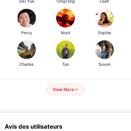
Sisi Yue
TongTong
Leah
Percy
Nord
Sophie
Charles
Tao
Suvon
View More
Avis des utilisateurs