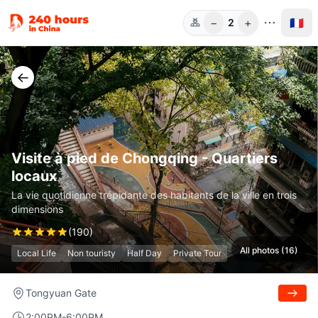
−
+
🇫🇷
2
Pers.
←
Visite à pied de Chongqing - Quartiers
locaux
La vie quotidienne trépidante des habitants de la ville en trois
dimensions
(
190
)
All photos (16)
Local Life
Non touristy
Half Day
Private Tour
Tongyuan Gate
2:00PM-6:00PM