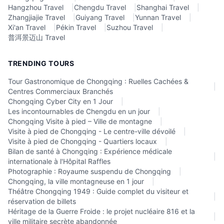
Hangzhou Travel
|
Chengdu Travel
|
Shanghai Travel
|
Zhangjiajie Travel
|
Guiyang Travel
|
Yunnan Travel
|
Xi'an Travel
|
Pékin Travel
|
Suzhou Travel
|
普洱景迈山 Travel
TRENDING TOURS
Tour Gastronomique de Chongqing : Ruelles Cachées &
|
Centres Commerciaux Branchés
Chongqing Cyber City en 1 Jour
|
Les incontournables de Chengdu en un jour
|
Chongqing Visite à pied – Ville de montagne
|
Visite à pied de Chongqing - Le centre-ville dévoilé
|
Visite à pied de Chongqing - Quartiers locaux
|
Bilan de santé à Chongqing : Expérience médicale
|
internationale à l'Hôpital Raffles
Photographie : Royaume suspendu de Chongqing
|
Chongqing, la ville montagneuse en 1 jour
|
Théâtre Chongqing 1949 : Guide complet du visiteur et
|
réservation de billets
Héritage de la Guerre Froide : le projet nucléaire 816 et la
|
ville militaire secrète abandonnée