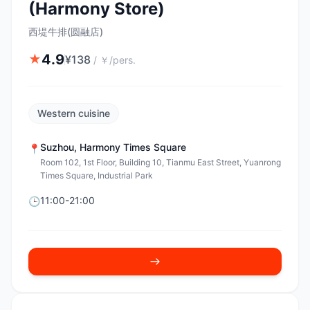
(Harmony Store)
西堤牛排(圆融店)
4.9
★
¥
138
/
￥/pers.
Western cuisine
Suzhou
,
Harmony Times Square
📍
Room 102, 1st Floor, Building 10, Tianmu East Street, Yuanrong
Times Square, Industrial Park
11:00-21:00
🕒