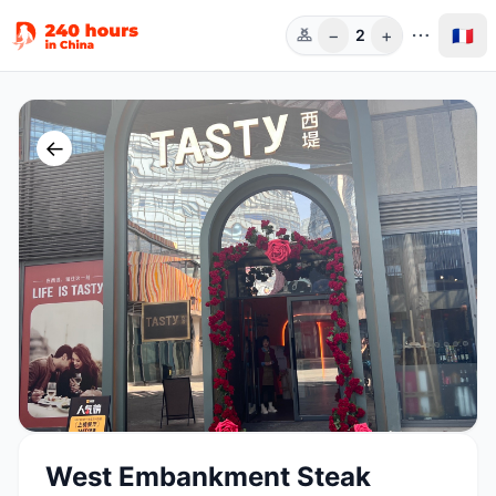
−
+
🇫🇷
2
Pers.
←
West Embankment Steak