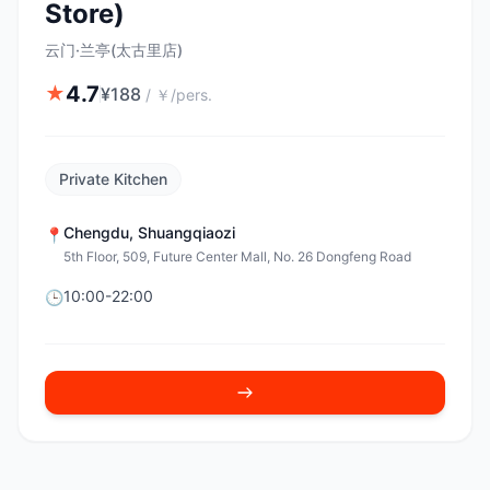
Store)
云门·兰亭(太古里店)
4.7
★
¥
188
/
￥/pers.
Private Kitchen
Chengdu
,
Shuangqiaozi
📍
5th Floor, 509, Future Center Mall, No. 26 Dongfeng Road
10:00-22:00
🕒