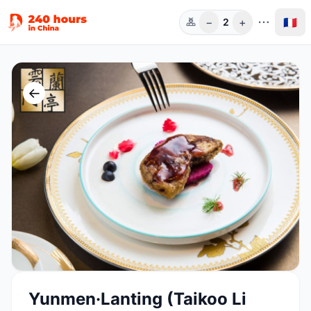
−
+
🇫🇷
2
Pers.
←
Yunmen·Lanting (Taikoo Li