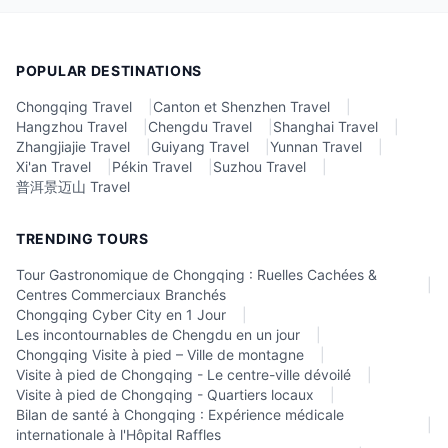
POPULAR DESTINATIONS
Chongqing Travel
|
Canton et Shenzhen Travel
|
Hangzhou Travel
|
Chengdu Travel
|
Shanghai Travel
|
Zhangjiajie Travel
|
Guiyang Travel
|
Yunnan Travel
|
Xi'an Travel
|
Pékin Travel
|
Suzhou Travel
|
普洱景迈山 Travel
TRENDING TOURS
Tour Gastronomique de Chongqing : Ruelles Cachées &
|
Centres Commerciaux Branchés
Chongqing Cyber City en 1 Jour
|
Les incontournables de Chengdu en un jour
|
Chongqing Visite à pied – Ville de montagne
|
Visite à pied de Chongqing - Le centre-ville dévoilé
|
Visite à pied de Chongqing - Quartiers locaux
|
Bilan de santé à Chongqing : Expérience médicale
|
internationale à l'Hôpital Raffles