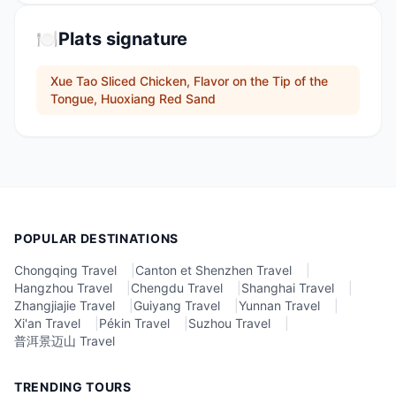
🍽️
Plats signature
Xue Tao Sliced Chicken, Flavor on the Tip of the
Tongue, Huoxiang Red Sand
POPULAR DESTINATIONS
Chongqing Travel
|
Canton et Shenzhen Travel
|
Hangzhou Travel
|
Chengdu Travel
|
Shanghai Travel
|
Zhangjiajie Travel
|
Guiyang Travel
|
Yunnan Travel
|
Xi'an Travel
|
Pékin Travel
|
Suzhou Travel
|
普洱景迈山 Travel
TRENDING TOURS