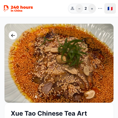
−
+
🇫🇷
2
Pers.
←
Xue Tao Chinese Tea Art