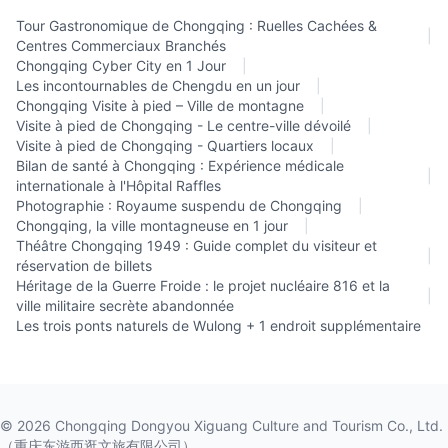
Tour Gastronomique de Chongqing : Ruelles Cachées &
|
Centres Commerciaux Branchés
Chongqing Cyber City en 1 Jour
|
Les incontournables de Chengdu en un jour
|
Chongqing Visite à pied – Ville de montagne
|
Visite à pied de Chongqing - Le centre-ville dévoilé
|
Visite à pied de Chongqing - Quartiers locaux
|
Bilan de santé à Chongqing : Expérience médicale
|
internationale à l'Hôpital Raffles
Photographie : Royaume suspendu de Chongqing
|
Chongqing, la ville montagneuse en 1 jour
|
Théâtre Chongqing 1949 : Guide complet du visiteur et
|
réservation de billets
Héritage de la Guerre Froide : le projet nucléaire 816 et la
|
ville militaire secrète abandonnée
Les trois ponts naturels de Wulong + 1 endroit supplémentaire
©
2026
Chongqing Dongyou Xiguang Culture and Tourism Co., Ltd.
（重庆东游西逛文旅有限公司）