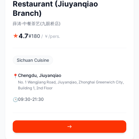
Restaurant (Jiuyanqiao
Branch)
薛涛·中餐茶艺(九眼桥店)
4.7
★
¥
180
/
￥/pers.
Sichuan Cuisine
Chengdu
,
Jiuyanqiao
📍
No. 1 Wangjiang Road, Jiuyanqiao, Zhonghai Greenwich City,
Building 1, 2nd Floor
09:30-21:30
🕒