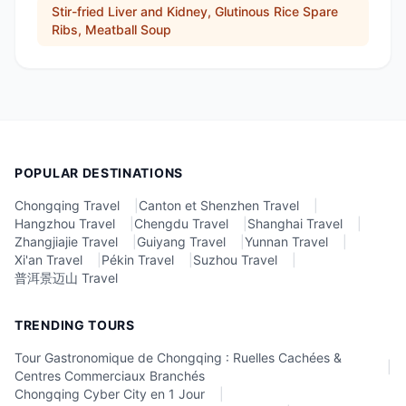
Stir-fried Liver and Kidney, Glutinous Rice Spare
Ribs, Meatball Soup
POPULAR DESTINATIONS
Chongqing Travel
|
Canton et Shenzhen Travel
|
Hangzhou Travel
|
Chengdu Travel
|
Shanghai Travel
|
Zhangjiajie Travel
|
Guiyang Travel
|
Yunnan Travel
|
Xi'an Travel
|
Pékin Travel
|
Suzhou Travel
|
普洱景迈山 Travel
TRENDING TOURS
Tour Gastronomique de Chongqing : Ruelles Cachées &
|
Centres Commerciaux Branchés
Chongqing Cyber City en 1 Jour
|