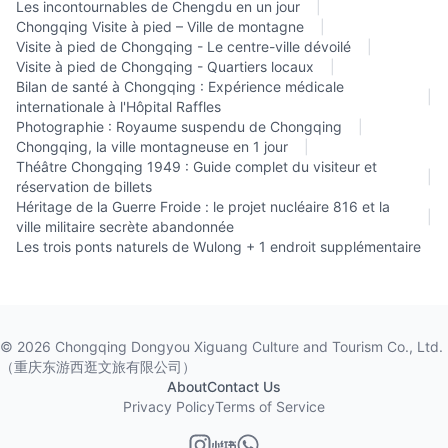
Les incontournables de Chengdu en un jour
|
Chongqing Visite à pied – Ville de montagne
|
Visite à pied de Chongqing - Le centre-ville dévoilé
|
Visite à pied de Chongqing - Quartiers locaux
|
Bilan de santé à Chongqing : Expérience médicale
|
internationale à l'Hôpital Raffles
Photographie : Royaume suspendu de Chongqing
|
Chongqing, la ville montagneuse en 1 jour
|
Théâtre Chongqing 1949 : Guide complet du visiteur et
|
réservation de billets
Héritage de la Guerre Froide : le projet nucléaire 816 et la
|
ville militaire secrète abandonnée
Les trois ponts naturels de Wulong + 1 endroit supplémentaire
©
2026
Chongqing Dongyou Xiguang Culture and Tourism Co., Ltd.
（重庆东游西逛文旅有限公司）
About
Contact Us
Privacy Policy
Terms of Service