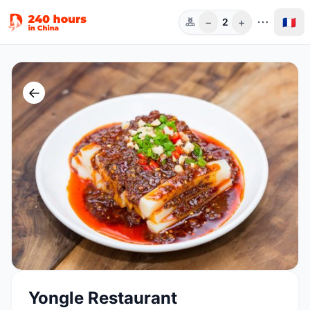
−
+
🇫🇷
2
Pers.
←
Yongle Restaurant