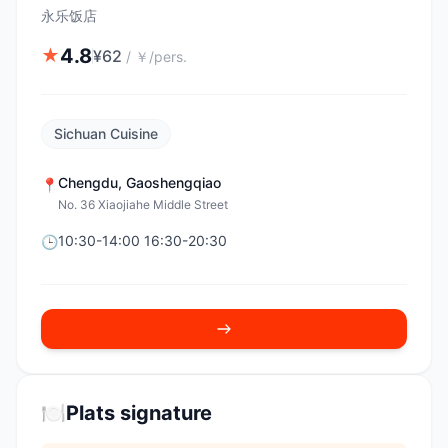
永乐饭店
4.8
★
¥
62
/
￥/pers.
Sichuan Cuisine
Chengdu
,
Gaoshengqiao
📍
No. 36 Xiaojiahe Middle Street
10:30-14:00 16:30-20:30
🕒
🍽️
Plats signature