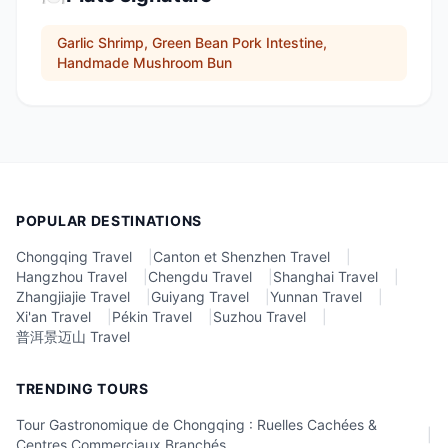
Garlic Shrimp, Green Bean Pork Intestine,
Handmade Mushroom Bun
POPULAR DESTINATIONS
Chongqing Travel
|
Canton et Shenzhen Travel
|
Hangzhou Travel
|
Chengdu Travel
|
Shanghai Travel
|
Zhangjiajie Travel
|
Guiyang Travel
|
Yunnan Travel
|
Xi'an Travel
|
Pékin Travel
|
Suzhou Travel
|
普洱景迈山 Travel
TRENDING TOURS
Tour Gastronomique de Chongqing : Ruelles Cachées &
|
Centres Commerciaux Branchés