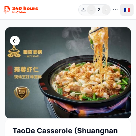
−
+
🇫🇷
2
Pers.
←
TaoDe Casserole (Shuangnan