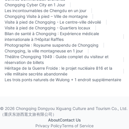
Chongqing Cyber City en 1 Jour
|
Les incontournables de Chengdu en un jour
|
Chongqing Visite à pied – Ville de montagne
|
Visite à pied de Chongqing - Le centre-ville dévoilé
|
Visite à pied de Chongqing - Quartiers locaux
|
Bilan de santé à Chongqing : Expérience médicale
|
internationale à l'Hôpital Raffles
Photographie : Royaume suspendu de Chongqing
|
Chongqing, la ville montagneuse en 1 jour
|
Théâtre Chongqing 1949 : Guide complet du visiteur et
|
réservation de billets
Héritage de la Guerre Froide : le projet nucléaire 816 et la
|
ville militaire secrète abandonnée
Les trois ponts naturels de Wulong + 1 endroit supplémentaire
©
2026
Chongqing Dongyou Xiguang Culture and Tourism Co., Ltd.
（重庆东游西逛文旅有限公司）
About
Contact Us
Privacy Policy
Terms of Service