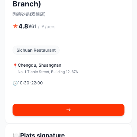
Branch)
陶德砂锅(双楠店)
4.8
★
¥
61
/
￥/pers.
Sichuan Restaurant
Chengdu
,
Shuangnan
📍
No. 1 Tianle Street, Building 12, 67A
10:30-22:00
🕒
🍽️
Plats signature