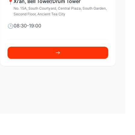
Xi'an
,
Bell Tower/Drum Tower
📍
No. 15A, South Courtyard, Central Plaza, South Garden,
Second Floor, Ancient Tea City
08:30-19:00
🕒