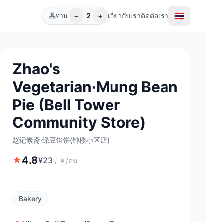
−
+
🇹🇭
2
เกี่ยวกับเรา
ติดต่อเรา
ท่าน
Zhao's
Vegetarian·Mung Bean
Pie (Bell Tower
Community Store)
赵记素斋·绿豆馅饼(钟楼小区店)
4.8
★
¥
23
/
￥/คน
Bakery