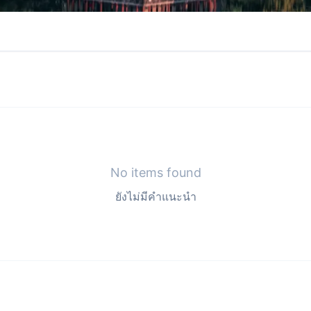
No items found
ยังไม่มีคำแนะนำ