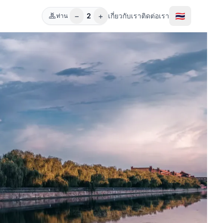
−
+
🇹🇭
2
เกี่ยวกับเรา
ติดต่อเรา
ท่าน