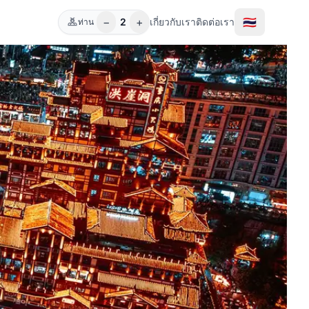
−
+
🇹🇭
2
เกี่ยวกับเรา
ติดต่อเรา
ท่าน