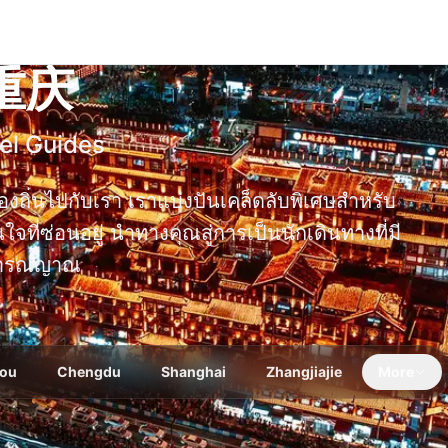
重庆
el Guides
องถิ่นไปกับเรา เราแบ่งปันเคล็ดลับพิเศษสำหรับ
จที่ซ่อนอยู่ นำทางคุณสู่การเป็นนักเดินทางที่มี
จารณญาณ
ou
Chengdu
Shanghai
Zhangjiajie
More