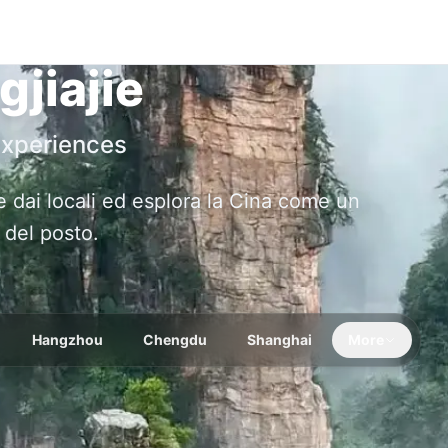
jiajie
Experiences
te dai locali ed esplora la Cina come un
 del posto.
Hangzhou
Chengdu
Shanghai
More