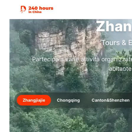
Zhang
Tours & 
Partecipa a varie attività organizza
abitante
Zhangjiajie
Chongqing
Canton&Shenzhen