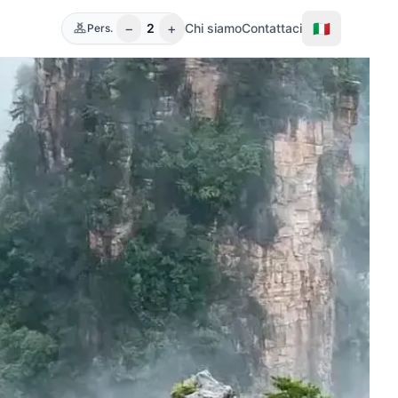
−
+
🇮🇹
2
Chi siamo
Contattaci
Pers.