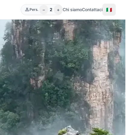
−
+
🇮🇹
2
Chi siamo
Contattaci
Pers.