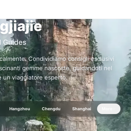
jiajie
l Guides
ocalmente. Condividiamo consigli esclusivi
fascinanti gemme nascoste, guidandoti nel
e un viaggiatore esperto.
Hangzhou
Chengdu
Shanghai
More