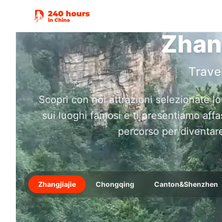
Zhang
Trave
Scopri con noi attrazioni selezionate l
sui luoghi famosi e ti presentiamo af
percorso per diventar
Zhangjiajie
Chongqing
Canton&Shenzhen