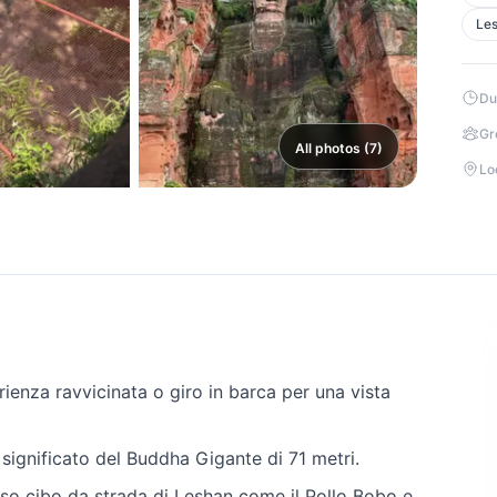
Les
Du
Gr
All photos (7)
Lo
rienza ravvicinata o giro in barca per una vista
 significato del Buddha Gigante di 71 metri.
oso cibo da strada di Leshan come il Pollo Bobo e