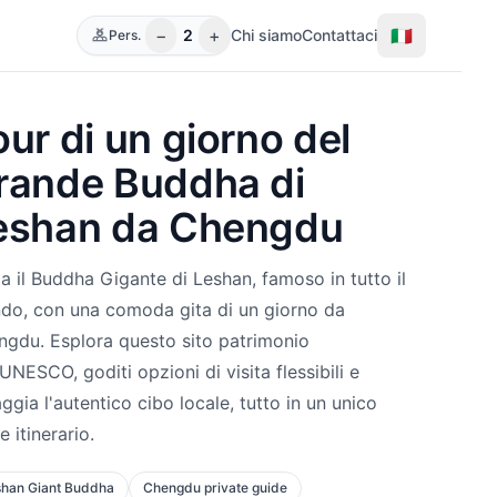
−
+
🇮🇹
2
Chi siamo
Contattaci
Pers.
our di un giorno del
rande Buddha di
eshan da Chengdu
ta il Buddha Gigante di Leshan, famoso in tutto il
do, con una comoda gita di un giorno da
gdu. Esplora questo sito patrimonio
'UNESCO, goditi opzioni di visita flessibili e
ggia l'autentico cibo locale, tutto in un unico
e itinerario.
han Giant Buddha
Chengdu private guide