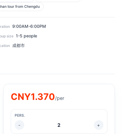
han tour from Chengdu
9:00AM-6:00PM
ration
1-5 people
oup size
成都市
cation
CNY
1.370
/per
PERS.
-
2
+