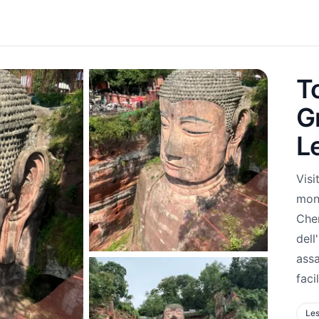
T
G
L
Visi
mon
Chen
dell
assa
facil
Les