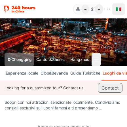
−
+
🇮🇹
2
Pers.
Chongqing
Canton&Shenzhen
Hangzhou
Esperienza locale
Cibo&Bevande
Guide Turistiche
Luoghi da vis
Contact
Looking for a customized tour? Contact us.
Scopri con noi attrazioni selezionate localmente. Condividiamo
consigli esclusivi sui luoghi famosi e ti presentiamo ...
Ancora nessun consiglio