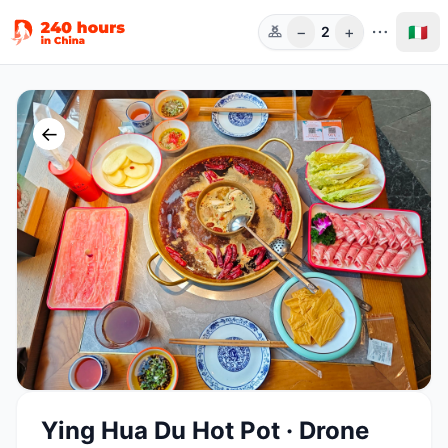
−
+
🇮🇹
2
Pers.
←
Ying Hua Du Hot Pot · Drone