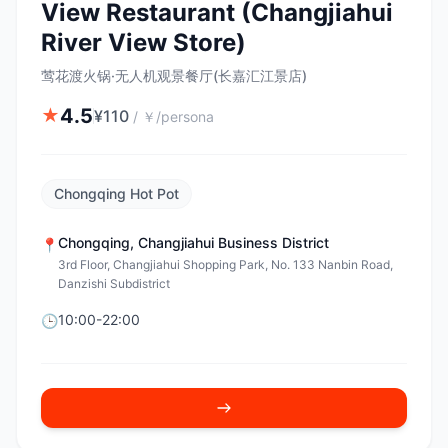
View Restaurant (Changjiahui
River View Store)
莺花渡火锅·无人机观景餐厅(长嘉汇江景店)
4.5
★
¥
110
/
￥/persona
Chongqing Hot Pot
Chongqing
,
Changjiahui Business District
📍
3rd Floor, Changjiahui Shopping Park, No. 133 Nanbin Road,
Danzishi Subdistrict
10:00-22:00
🕒