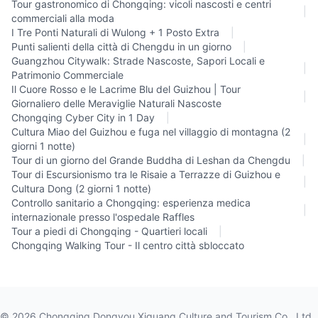
Tour gastronomico di Chongqing: vicoli nascosti e centri
|
commerciali alla moda
I Tre Ponti Naturali di Wulong + 1 Posto Extra
|
Punti salienti della città di Chengdu in un giorno
|
Guangzhou Citywalk: Strade Nascoste, Sapori Locali e
|
Patrimonio Commerciale
Il Cuore Rosso e le Lacrime Blu del Guizhou | Tour
|
Giornaliero delle Meraviglie Naturali Nascoste
Chongqing Cyber City in 1 Day
|
Cultura Miao del Guizhou e fuga nel villaggio di montagna (2
|
giorni 1 notte)
Tour di un giorno del Grande Buddha di Leshan da Chengdu
|
Tour di Escursionismo tra le Risaie a Terrazze di Guizhou e
|
Cultura Dong (2 giorni 1 notte)
Controllo sanitario a Chongqing: esperienza medica
|
internazionale presso l'ospedale Raffles
Tour a piedi di Chongqing - Quartieri locali
|
Chongqing Walking Tour - Il centro città sbloccato
©
2026
Chongqing Dongyou Xiguang Culture and Tourism Co., Ltd.