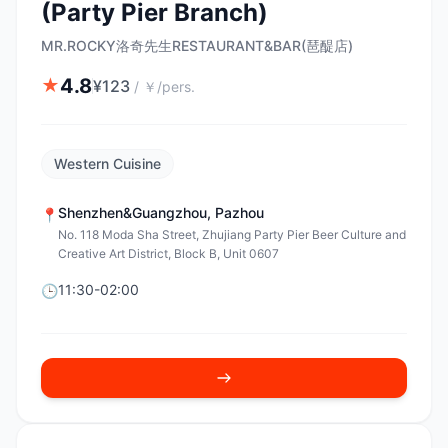
(Party Pier Branch)
MR.ROCKY洛奇先生RESTAURANT&BAR(琶醍店)
4.8
★
¥
123
/
￥/pers.
Western Cuisine
Shenzhen&Guangzhou
,
Pazhou
📍
No. 118 Moda Sha Street, Zhujiang Party Pier Beer Culture and
Creative Art District, Block B, Unit 0607
11:30-02:00
🕒