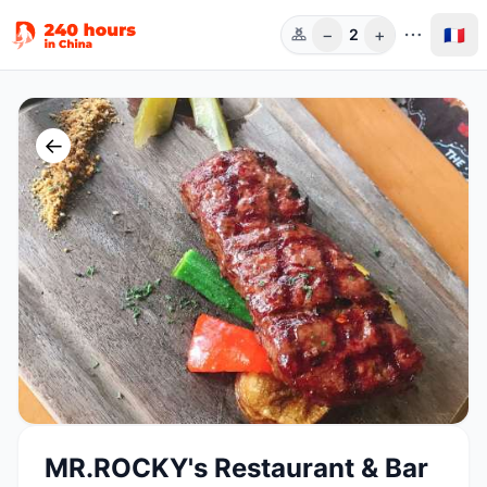
−
+
🇫🇷
2
Pers.
←
MR.ROCKY's Restaurant & Bar