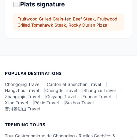
🍽️
Plats signature
Fruitwood Grilled Grain-fed Beef Steak, Fruitwood
Grilled Tomahawk Steak, Rocky Durian Pizza
POPULAR DESTINATIONS
Chongqing Travel
|
Canton et Shenzhen Travel
|
Hangzhou Travel
|
Chengdu Travel
|
Shanghai Travel
|
Zhangjiajie Travel
|
Guiyang Travel
|
Yunnan Travel
|
Xi'an Travel
|
Pékin Travel
|
Suzhou Travel
|
普洱景迈山 Travel
TRENDING TOURS
Tour Gastronomique de Chongqing : Ruelles Cachées &