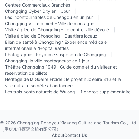
|
Centres Commerciaux Branchés
Chongqing Cyber City en 1 Jour
|
Les incontournables de Chengdu en un jour
|
Chongqing Visite à pied – Ville de montagne
|
Visite à pied de Chongqing - Le centre-ville dévoilé
|
Visite à pied de Chongqing - Quartiers locaux
|
Bilan de santé à Chongqing : Expérience médicale
|
internationale à l'Hôpital Raffles
Photographie : Royaume suspendu de Chongqing
|
Chongqing, la ville montagneuse en 1 jour
|
Théâtre Chongqing 1949 : Guide complet du visiteur et
|
réservation de billets
Héritage de la Guerre Froide : le projet nucléaire 816 et la
|
ville militaire secrète abandonnée
Les trois ponts naturels de Wulong + 1 endroit supplémentaire
©
2026
Chongqing Dongyou Xiguang Culture and Tourism Co., Ltd.
（重庆东游西逛文旅有限公司）
About
Contact Us