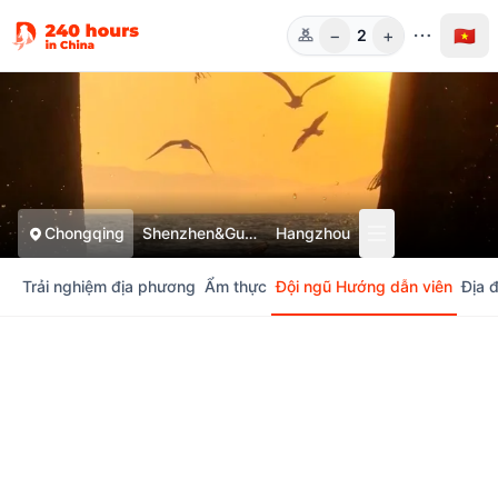
−
+
🇻🇳
2
Người
Chongqing
Shenzhen&Guangzhou
Hangzhou
Trải nghiệm địa phương
Ẩm thực
Đội ngũ Hướng dẫn viên
Địa 