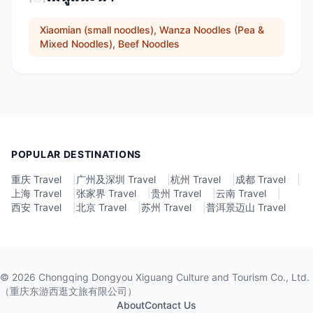
Xiaomian (small noodles), Wanza Noodles (Pea &
Mixed Noodles), Beef Noodles
POPULAR DESTINATIONS
重庆 Travel
|
广州及深圳 Travel
|
杭州 Travel
|
成都 Travel
|
上海 Travel
|
张家界 Travel
|
贵州 Travel
|
云南 Travel
|
西安 Travel
|
北京 Travel
|
苏州 Travel
|
普洱景迈山 Travel
©
2026
Chongqing Dongyou Xiguang Culture and Tourism Co., Ltd.
（重庆东游西逛文旅有限公司）
About
Contact Us