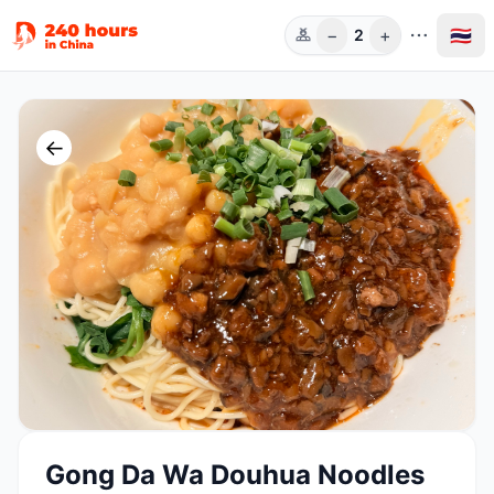
−
+
🇹🇭
2
ท่าน
←
Gong Da Wa Douhua Noodles