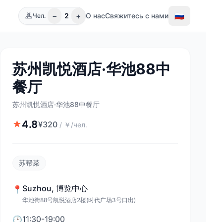
−
+
🇷🇺
2
О нас
Свяжитесь с нами
Чел.
苏州凯悦酒店·华池88中
餐厅
苏州凯悦酒店·华池88中餐厅
4.8
★
¥
320
/
￥/чел.
苏帮菜
Suzhou
,
博览中心
📍
华池街88号凯悦酒店2楼(时代广场3号口出)
11:30-19:00
🕒