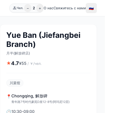
−
+
🇷🇺
2
О нас
Свяжитесь с нами
Чел.
Yue Ban (Jiefangbei
Branch)
月半(解放碑店)
4.7
★
¥
55
/
￥/чел.
川菜馆
Chongqing
,
解放碑
📍
青年路7号时代豪苑D座12-8号(阿玛尼12层)
10:30-09:00
🕒