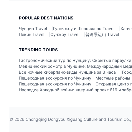
POPULAR DESTINATIONS
Чунцин Travel
|
Гуанчжоу и Шэньчжэнь Travel
|
Ханчж
Пекин Travel
|
Сучжоу Travel
|
普洱景迈山 Travel
TRENDING TOURS
Гастрономический тур по Чунцину: Скрытые переулки
Медицинский осмотр в Чунцине: Международный меди
Все ночные киберпанк-виды Чунцина за 3 часа
|
Горо
Пешеходная экскурсия по Чунцину - Местные районы
Пешеходная экскурсия по Чунцину - Открывая центр 
Наследие Холодной войны: ядерный проект 816 и заб
©
2026
Chongqing Dongyou Xiguang Culture and Tour