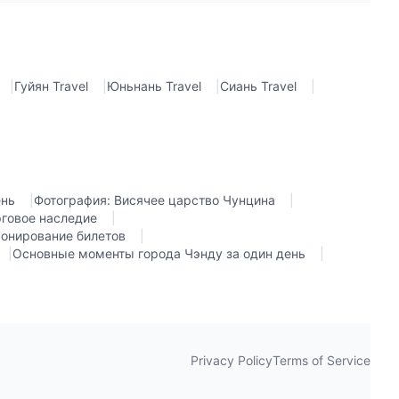
|
Гуйян Travel
|
Юньнань Travel
|
Сиань Travel
|
ень
|
Фотография: Висячее царство Чунцина
|
рговое наследие
|
ронирование билетов
|
|
Основные моменты города Чэнду за один день
|
Privacy Policy
Terms of Service