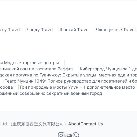
оу Travel
|
Чэнду Travel
|
Шанхай Travel
|
Чжанцзяцзе Travel
 и Модные торговые центры
|
цинский опыт в госпитале Раффлз
|
Кибергород Чунцин за 1 д
дская прогулка по Гуанчжоу: Скрытые улицы, местная еда и то
|
Театр Чунцин 1949: Полное руководство для посетителей и б
города
|
Три природные мосты Улун + 1 дополнительное место
рошенный совершенно секретный военный город
ism Co., Ltd.（重庆东游西逛文旅有限公司）
About
Contact Us