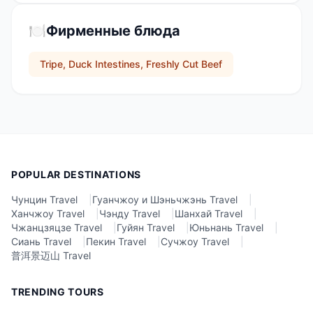
🍽️
Фирменные блюда
Tripe, Duck Intestines, Freshly Cut Beef
POPULAR DESTINATIONS
Чунцин Travel
|
Гуанчжоу и Шэньчжэнь Travel
|
Ханчжоу Travel
|
Чэнду Travel
|
Шанхай Travel
|
Чжанцзяцзе Travel
|
Гуйян Travel
|
Юньнань Travel
|
Сиань Travel
|
Пекин Travel
|
Сучжоу Travel
|
普洱景迈山 Travel
TRENDING TOURS