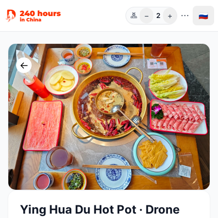
−
+
🇷🇺
2
Чел.
←
Ying Hua Du Hot Pot · Drone