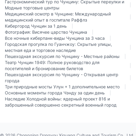
Гастрономический тур по Чунцину: Скрытые переулки и
|
Модные торговые центры
Медицинский осмотр в Чунцине: Международный
|
медицинский опыт в госпитале Раффлз
Кибергород Чунцин за 1 день
|
Фотография: Висячее царство Чунцина
|
Все ночные киберпанк-виды Чунцина за 3 часа
|
Городская прогулка по Гуанчжоу: Скрытые улицы,
|
местная еда и торговое наследие
Пешеходная экскурсия по Чунцину - Местные районы
|
Театр Чунцин 1949: Полное руководство для
|
посетителей и бронирование билетов
Пешеходная экскурсия по Чунцину - Открывая центр
|
города
Три природные мосты Улун + 1 дополнительное место
|
Основные моменты города Чэнду за один день
|
Наследие Холодной войны: ядерный проект 816 и
заброшенный совершенно секретный военный город
©
2026
Chongqing Dongyou Xiguang Culture and Tourism Co., Ltd.