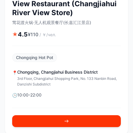
View Restaurant (Changjiahui
River View Store)
莺花渡火锅·无人机观景餐厅(长嘉汇江景店)
4.5
★
¥
110
/
￥/чел.
Chongqing Hot Pot
Chongqing
,
Changjiahui Business District
📍
3rd Floor, Changjiahui Shopping Park, No. 133 Nanbin Road,
Danzishi Subdistrict
10:00-22:00
🕒