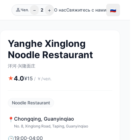
−
+
🇷🇺
2
О нас
Свяжитесь с нами
Чел.
Yanghe Xinglong
Noodle Restaurant
洋河·兴隆面庄
4.0
★
¥
15
/
￥/чел.
Noodle Restaurant
Chongqing
,
Guanyinqiao
📍
No. 8, Xinglong Road, Taping, Guanyinqiao
19:00-04:00
🕒