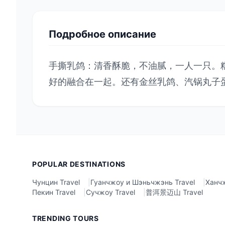
Подробное описание
手撕乳鸽：清香酥脆，不油腻，一人一只。
好的融合在一起。还有金丝乳鸽、汽锅丸子
POPULAR DESTINATIONS
Чунцин Travel
|
Гуанчжоу и Шэньчжэнь Travel
|
Ханчж
Пекин Travel
|
Сучжоу Travel
|
普洱景迈山 Travel
TRENDING TOURS