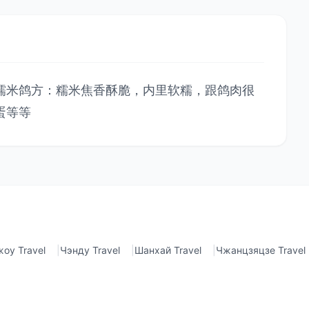
糯米鸽方：糯米焦香酥脆，内里软糯，跟鸽肉很
蛋等等
оу Travel
|
Чэнду Travel
|
Шанхай Travel
|
Чжанцзяцзе Travel