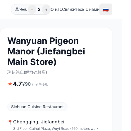
−
+
🇷🇺
2
О нас
Свяжитесь с нами
Чел.
Wanyuan Pigeon
Manor (Jiefangbei
Main Store)
琬苑鸽庄(解放碑总店)
4.7
★
¥
90
/
￥/чел.
Sichuan Cuisine Restaurant
Chongqing
,
Jiefangbei
📍
3rd Floor, Caihui Plaza, Wuyi Road (260 meters walk