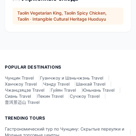
Taolin Vegetarian King, Taolin Spicy Chicken,
Taolin · Intangible Cultural Heritage Huoduyu
POPULAR DESTINATIONS
Чунцин Travel
|
Гуанчжоу и Шэньчжэнь Travel
|
Ханчжоу Travel
|
Чэнду Travel
|
Шанхай Travel
|
Чжанцзяцзе Travel
|
Гуйян Travel
|
Юньнань Travel
|
Сиань Travel
|
Пекин Travel
|
Сучжоу Travel
|
普洱景迈山 Travel
TRENDING TOURS
Гастрономический тур по Чунцину: Скрытые переулки и
|
Модные торговые центры