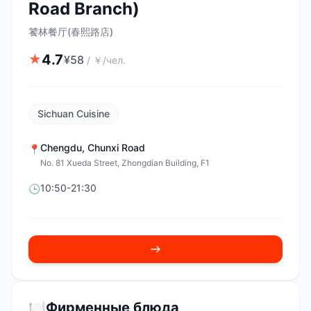
Road Branch)
饕林餐厅(春熙路店)
4.7
★
¥
58
/
￥/чел.
Sichuan Cuisine
Chengdu
,
Chunxi Road
📍
No. 81 Xueda Street, Zhongdian Building, F1
10:50-21:30
🕒
🍽️
Фирменные блюда