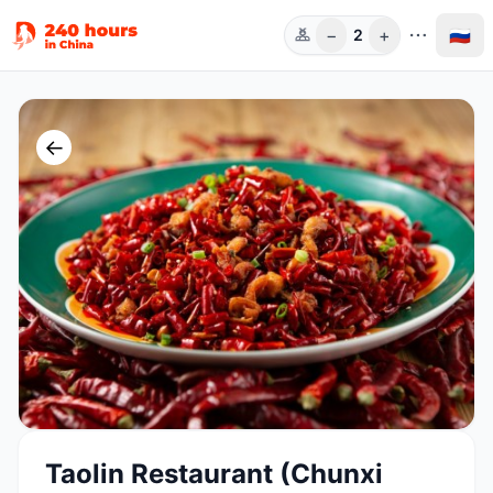
−
+
🇷🇺
2
Чел.
←
Taolin Restaurant (Chunxi