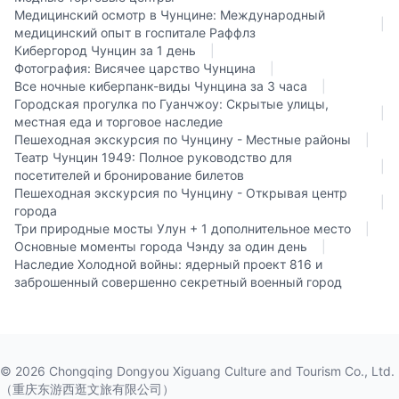
Медицинский осмотр в Чунцине: Международный
|
медицинский опыт в госпитале Раффлз
Кибергород Чунцин за 1 день
|
Фотография: Висячее царство Чунцина
|
Все ночные киберпанк-виды Чунцина за 3 часа
|
Городская прогулка по Гуанчжоу: Скрытые улицы,
|
местная еда и торговое наследие
Пешеходная экскурсия по Чунцину - Местные районы
|
Театр Чунцин 1949: Полное руководство для
|
посетителей и бронирование билетов
Пешеходная экскурсия по Чунцину - Открывая центр
|
города
Три природные мосты Улун + 1 дополнительное место
|
Основные моменты города Чэнду за один день
|
Наследие Холодной войны: ядерный проект 816 и
заброшенный совершенно секретный военный город
©
2026
Chongqing Dongyou Xiguang Culture and Tourism Co., Ltd.
（重庆东游西逛文旅有限公司）