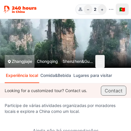
−
+
🇵🇹
2
Pess.
Zhangjiajie
Chongqing
Shenzhen&Guangzhou
Experiência local
Comida&Bebida
Lugares para visitar
Contact
Looking for a customized tour? Contact us.
Participe de várias atividades organizadas por moradores
locais e explore a China como um local.
Ainda não há recomendações