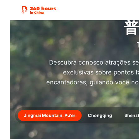
普
Descubra conosco atrações se
exclusivas sobre pontos 
encantadoras, guiando você no 
Jingmai Mountain, Pu'er
Chongqing
Shenz