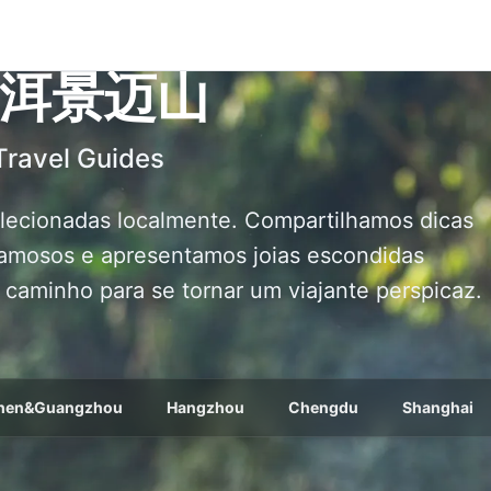
洱景迈山
Travel Guides
lecionadas localmente. Compartilhamos dicas
famosos e apresentamos joias escondidas
caminho para se tornar um viajante perspicaz.
hen&Guangzhou
Hangzhou
Chengdu
Shanghai