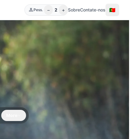
−
+
🇵🇹
2
Sobre
Contate-nos
Pess.
More