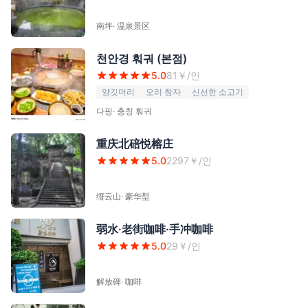
南坪
·
温泉景区
천안경 훠궈 (본점)
5.0
81
￥/인
양깃머리
오리 창자
신선한 소고기
다핑
·
충칭 훠궈
重庆北碚悦榕庄
5.0
2297
￥/인
缙云山
·
豪华型
弱水·老街咖啡·手冲咖啡
5.0
29
￥/인
解放碑
·
咖啡