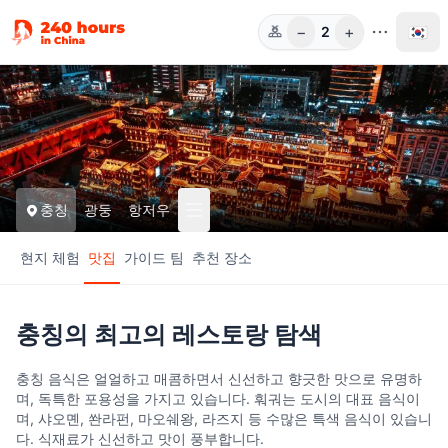
−
+
🇰🇷
2
인원
충칭
광둥
항저우
현지 체험
맛집
가이드 팀
추천 장소
충칭의 최고의 레스토랑 탐색
충칭 음식은 얼얼하고 매콤하면서 신선하고 향긋한 맛으로 유명하
며, 독특한 포용성을 가지고 있습니다. 훠궈는 도시의 대표 음식이
며, 샤오몐, 쏸라펀, 마오쉐왕, 라즈지 등 수많은 특색 음식이 있습니
다. 식재료가 신선하고 맛이 풍부합니다.