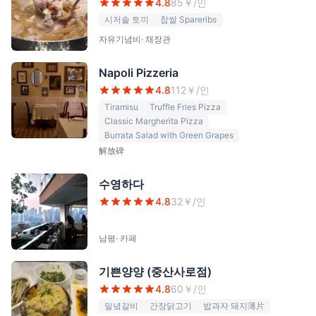
4.8
85
￥/인
시저솥 토끼
찹쌀 Spareribs
자유기념비
·
채장관
Napoli Pizzeria
4.8
112
￥/인
Tiramisu
Truffle Fries Pizza
Classic Margherita Pizza
Burrata Salad with Green Grapes
解放碑
수영하다
4.8
32
￥/인
남평
·
카페
기쁜양양 (중산사로점)
4.8
60
￥/인
밀녘갈비
간장닭고기
밥과자 돼지薄片