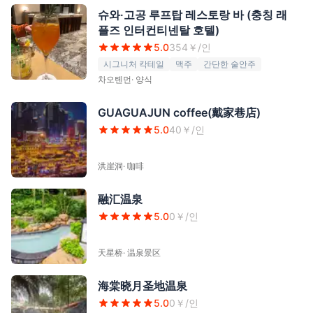
슈와·고공 루프탑 레스토랑 바 (충칭 래
플즈 인터컨티넨탈 호텔)
5.0
354
￥/인
시그니처 칵테일
맥주
간단한 술안주
차오톈먼
·
양식
GUAGUAJUN coffee(戴家巷店)
5.0
40
￥/인
洪崖洞
·
咖啡
融汇温泉
5.0
0
￥/인
天星桥
·
温泉景区
海棠晓月圣地温泉
5.0
0
￥/인