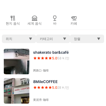
현지 음식
세계 음식
바
카페
위치
▼
카테고리
▼
정렬
▼
shakerato bar&café
5.0
58
￥/인
两路口
·
咖啡
8MileCOFFEE
5.0
28
￥/인
黄泥塝
·
咖啡