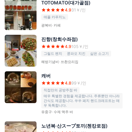
TOTOMATO(대가골점)
4.9
31
￥/인
애플 카푸치노
광복비
·
카페
진향(창회수좌점)
4.9
105
￥/인
그릴드 펜치
쿵파오 치킨
삶은 소고기
해방기념비
·
쓰촨요리집
캐버
4.8
99
￥/인
직접만의 공방주점 바
매우 특별한 경험을 제공합니다. 주류뿐만 아니라
간식도 제공합니다. 쑤쑤 페치 핸드크래프트는 매
우 독특합니다.
유중구
·
수제 맥주 바
노년복·산スープ토끼(첸캉로점)