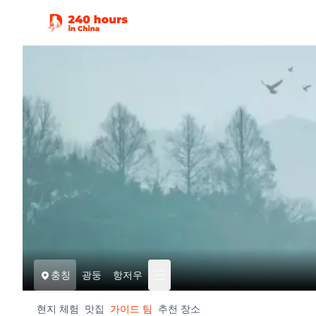
충칭
광둥
항저우
현지 체험
맛집
가이드 팀
추천 장소