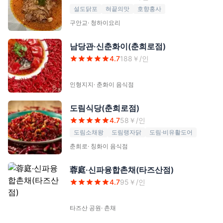
설도닭포
혀끝의맛
호향홍사
구안교
·
청하이요리
남당관·신춘화이(춘희로점)
4.7
188
￥/인
인형지지
·
춘화이 음식점
도림식당(춘희로점)
4.7
58
￥/인
도림소채왕
도림랭자닭
도림·비유활도어
춘희로
·
칭화이 음식점
蓉庭·신파융합촌채(타즈산점)
4.7
95
￥/인
타즈산 공원
·
촌채