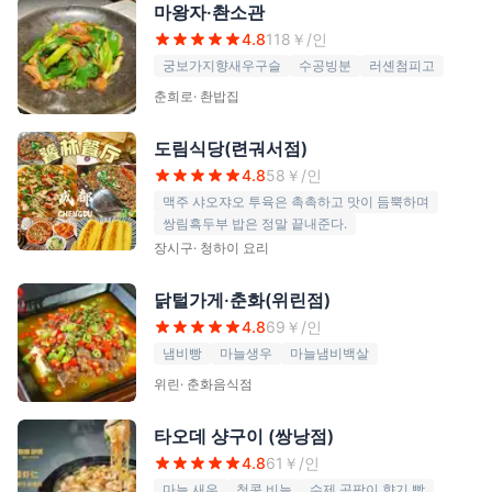
마왕자·촨소관
4.8
118
￥/인
궁보가지향새우구슬
수공빙분
러셴첨피고
춘희로
·
촨밥집
도림식당(련궈서점)
4.8
58
￥/인
맥주 샤오쟈오 투육은 촉촉하고 맛이 듬뿍하며
쌍림흑두부 밥은 정말 끝내준다.
장시구
·
청하이 요리
닭털가게·춘화(위린점)
4.8
69
￥/인
냄비빵
마늘생우
마늘냄비백살
위린
·
춘화음식점
타오데 샹구이 (쌍낭점)
4.8
61
￥/인
마늘 새우
청콩 비늘
수제 곰팡이 향기 빵