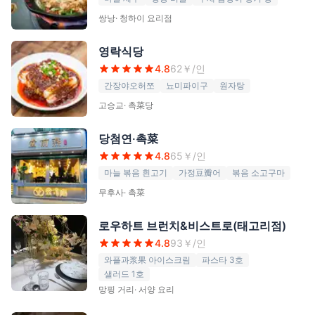
쌍낭
·
청하이 요리점
영락식당
4.8
62
￥/인
간장야오허쪼
뇨미파이구
원자탕
고승교
·
촉菜당
당첨연·촉菜
4.8
65
￥/인
마늘 볶음 흰고기
가정豆瓣어
볶음 소고구마
무후사
·
촉菜
로우하트 브런치&비스트로(태고리점)
4.8
93
￥/인
와플과浆果 아이스크림
파스타 3호
샐러드 1호
망핑 거리
·
서양 요리