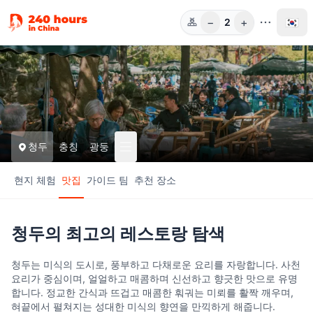
−
+
🇰🇷
2
인원
청두
충칭
광둥
현지 체험
맛집
가이드 팀
추천 장소
청두의 최고의 레스토랑 탐색
청두는 미식의 도시로, 풍부하고 다채로운 요리를 자랑합니다. 사천
요리가 중심이며, 얼얼하고 매콤하며 신선하고 향긋한 맛으로 유명
합니다. 정교한 간식과 뜨겁고 매콤한 훠궈는 미뢰를 활짝 깨우며,
혀끝에서 펼쳐지는 성대한 미식의 향연을 만끽하게 해줍니다.