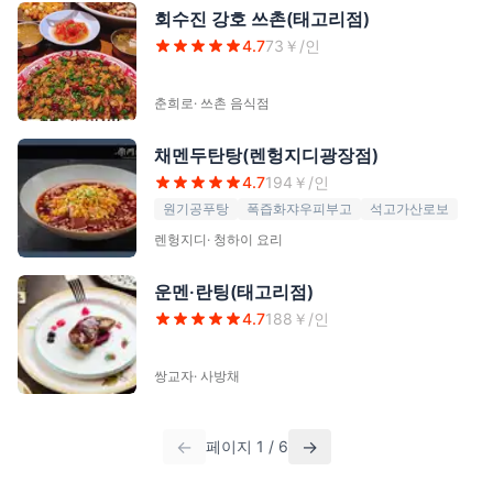
회수진 강호 쓰촌(태고리점)
4.7
73
￥/인
춘희로
·
쓰촌 음식점
채멘두탄탕(렌헝지디광장점)
4.7
194
￥/인
원기공푸탕
폭즙화쟈우피부고
석고가산로보
렌헝지디
·
청하이 요리
운멘·란팅(태고리점)
4.7
188
￥/인
쌍교자
·
사방채
←
→
페이지
1
/
6