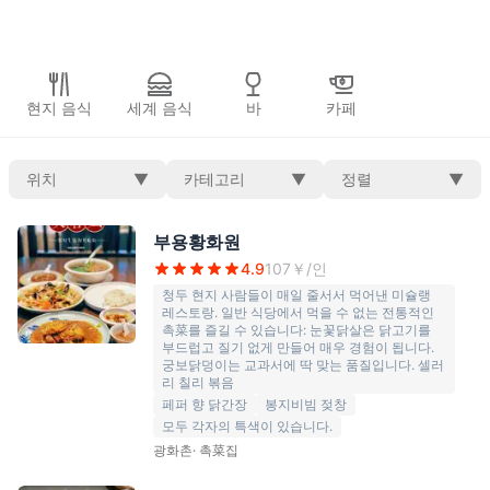
현지 음식
세계 음식
바
카페
위치
▼
카테고리
▼
정렬
▼
부용황화원
4.9
107
￥/인
청두 현지 사람들이 매일 줄서서 먹어낸 미슐랭
레스토랑. 일반 식당에서 먹을 수 없는 전통적인
촉菜를 즐길 수 있습니다: 눈꽃닭살은 닭고기를
부드럽고 질기 없게 만들어 매우 경험이 됩니다.
궁보닭덩이는 교과서에 딱 맞는 품질입니다. 셀러
리 칠리 볶음
페퍼 향 닭간장
봉지비빔 젖창
모두 각자의 특색이 있습니다.
광화촌
·
촉菜집