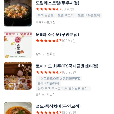
도림레스토랑(무후사점)
4.7
58
￥/인
특색 곤변모
도림 백고기
도림 비유활도어
무후사
·
춘菜집
원8리·소주원(구안교점)
4.7
102
￥/인
장시구
·
춘菜관
토마카도 화주(IFS국제금융센터점)
4.7
185
￥/인
버섯그릴로스트 삼황닭(반마리)
블루버터플라이
화주 특색 곰버그 찌개(프랑스빵 포함)
춘시로
·
서양식
설도·중식차예(구안교점)
4.7
180
￥/인