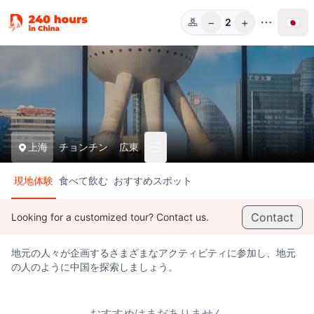
−
+
🇯🇵
2
人数
上海
チョンチン
広東
現地体験
食べて飲む
おすすめスポット
Contact
Looking for a customized tour? Contact us.
地元の人々が企画するさまざまなアクティビティに参加し、地元
の人のように中国を探索しましょう。
おすすめはまだありません