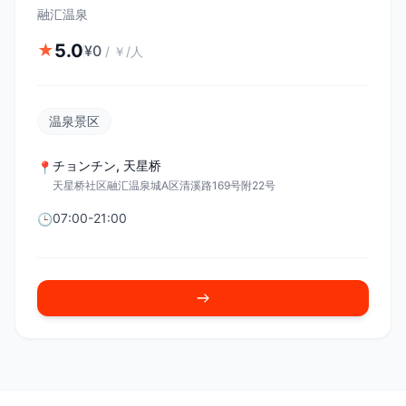
融汇温泉
5.0
★
¥
0
/
￥/人
温泉景区
チョンチン
,
天星桥
📍
天星桥社区融汇温泉城A区清溪路169号附22号
07:00-21:00
🕒