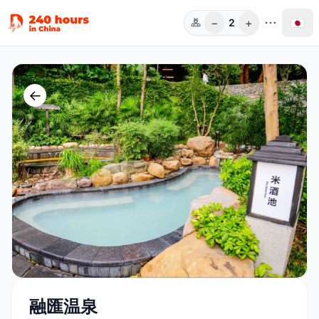
−
+
🇯🇵
2
人数
←
融匯温泉