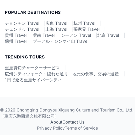
POPULAR DESTINATIONS
チョンチン Travel
|
広東 Travel
|
杭州 Travel
|
チェンドゥ Travel
|
上海 Travel
|
張家界 Travel
|
貴州 Travel
|
雲南 Travel
|
シーアン Travel
|
北京 Travel
|
蘇州 Travel
|
プーアル・ジンマイ山 Travel
TRENDING TOURS
重慶貸切チャーターサービス
|
広州シティウォーク：隠れた通り、地元の食事、交易の遺産
|
1日で巡る重慶サイバーシティ
©
2026
Chongqing Dongyou Xiguang Culture and Tourism Co., Ltd.
（重庆东游西逛文旅有限公司）
About
Contact Us
Privacy Policy
Terms of Service