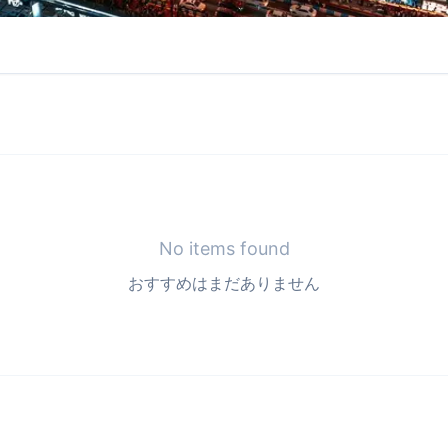
No items found
おすすめはまだありません