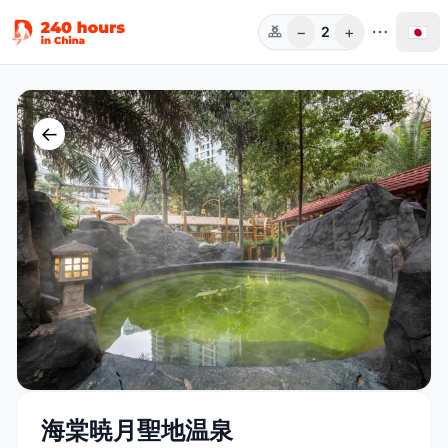
−
+
🇯🇵
2
人数
←
海棠暁月聖地温泉