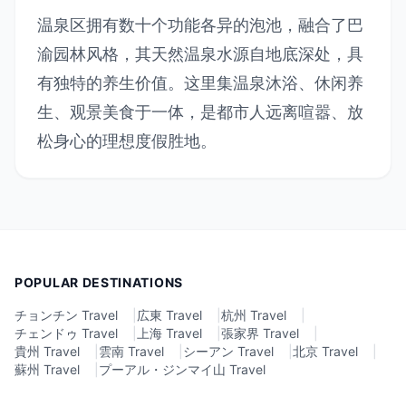
温泉区拥有数十个功能各异的泡池，融合了巴
渝园林风格，其天然温泉水源自地底深处，具
有独特的养生价值。这里集温泉沐浴、休闲养
生、观景美食于一体，是都市人远离喧嚣、放
松身心的理想度假胜地。
POPULAR DESTINATIONS
チョンチン Travel
|
広東 Travel
|
杭州 Travel
|
チェンドゥ Travel
|
上海 Travel
|
張家界 Travel
|
貴州 Travel
|
雲南 Travel
|
シーアン Travel
|
北京 Travel
|
蘇州 Travel
|
プーアル・ジンマイ山 Travel