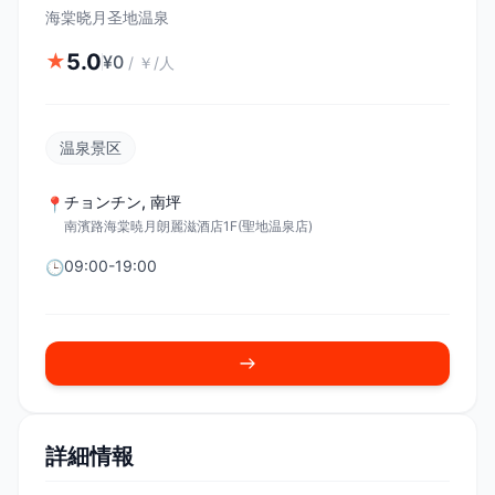
海棠晓月圣地温泉
5.0
★
¥
0
/
￥/人
温泉景区
チョンチン
,
南坪
📍
南濱路海棠暁月朗麗滋酒店1F(聖地温泉店)
09:00-19:00
🕒
詳細情報