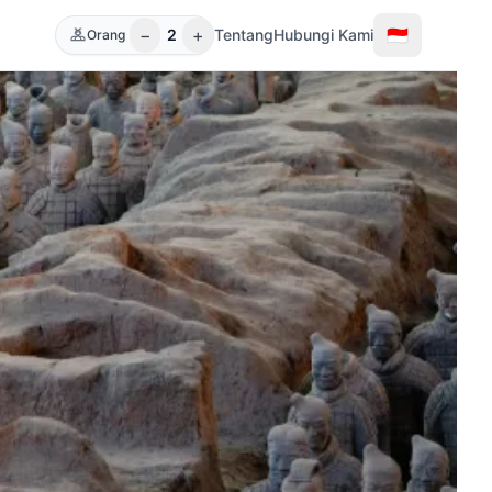
−
+
🇮🇩
2
Tentang
Hubungi Kami
Orang