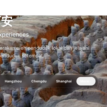
西安
xperiences
arakan oleh penduduk lokal dan jelajahi
penduduk setempat.
Hangzhou
Chengdu
Shanghai
More