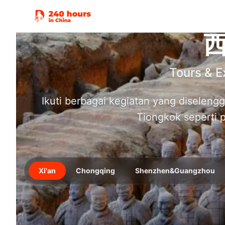
Tours & E
Ikuti berbagai kegiatan yang diselengg
Tiongkok seperti 
Xi'an
Chongqing
Shenzhen&Guangzhou