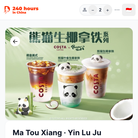
−
+
🇮🇩
2
Orang
←
Ma Tou Xiang · Yin Lu Ju