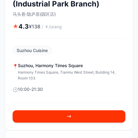
(Industrial Park Branch)
马头巷·隐庐居(园区店)
4.3
★
¥
138
/
￥/orang
Suzhou Cuisine
Suzhou
,
Harmony Times Square
📍
Harmony Times Square, Tianmu West Street, Building 14,
Room 103
10:00-21:30
🕒