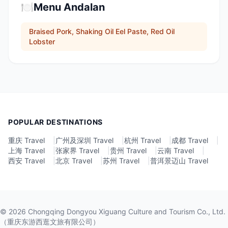
🍽️
Menu Andalan
Braised Pork, Shaking Oil Eel Paste, Red Oil
Lobster
POPULAR DESTINATIONS
重庆 Travel
|
广州及深圳 Travel
|
杭州 Travel
|
成都 Travel
|
上海 Travel
|
张家界 Travel
|
贵州 Travel
|
云南 Travel
|
西安 Travel
|
北京 Travel
|
苏州 Travel
|
普洱景迈山 Travel
©
2026
Chongqing Dongyou Xiguang Culture and Tourism Co., Ltd.
（重庆东游西逛文旅有限公司）