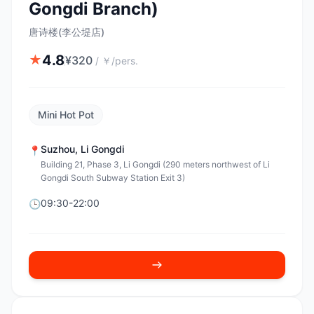
Gongdi Branch)
唐诗楼(李公堤店)
4.8
★
¥
320
/
￥/pers.
Mini Hot Pot
Suzhou
,
Li Gongdi
📍
Building 21, Phase 3, Li Gongdi (290 meters northwest of Li
Gongdi South Subway Station Exit 3)
09:30-22:00
🕒