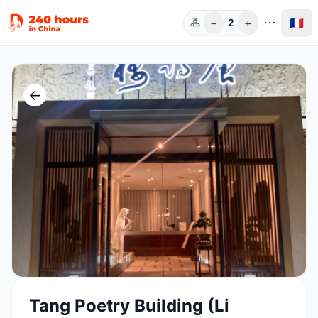
−
+
🇫🇷
2
Pers.
←
Tang Poetry Building (Li