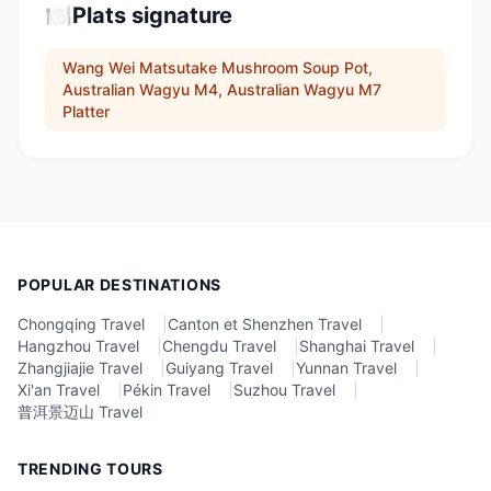
🍽️
Plats signature
Wang Wei Matsutake Mushroom Soup Pot,
Australian Wagyu M4, Australian Wagyu M7
Platter
POPULAR DESTINATIONS
Chongqing Travel
|
Canton et Shenzhen Travel
|
Hangzhou Travel
|
Chengdu Travel
|
Shanghai Travel
|
Zhangjiajie Travel
|
Guiyang Travel
|
Yunnan Travel
|
Xi'an Travel
|
Pékin Travel
|
Suzhou Travel
|
普洱景迈山 Travel
TRENDING TOURS