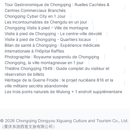
Tour Gastronomique de Chongqing : Ruelles Cachées &
|
Centres Commerciaux Branchés
Chongqing Cyber City en 1 Jour
|
Les incontournables de Chengdu en un jour
|
Chongqing Visite à pied – Ville de montagne
|
Visite à pied de Chongqing - Le centre-ville dévoilé
|
Visite à pied de Chongqing - Quartiers locaux
|
Bilan de santé à Chongqing : Expérience médicale
|
internationale à l'Hôpital Raffles
Photographie : Royaume suspendu de Chongqing
|
Chongqing, la ville montagneuse en 1 jour
|
Théâtre Chongqing 1949 : Guide complet du visiteur et
|
réservation de billets
Héritage de la Guerre Froide : le projet nucléaire 816 et la
|
ville militaire secrète abandonnée
Les trois ponts naturels de Wulong + 1 endroit supplémentaire
©
2026
Chongqing Dongyou Xiguang Culture and Tourism Co., Ltd.
（重庆东游西逛文旅有限公司）