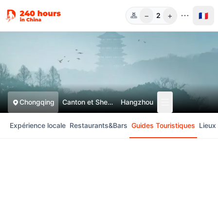
−
+
🇫🇷
2
Pers.
Chongqing
Canton et Shenzhen
Hangzhou
Expérience locale
Restaurants&Bars
Guides Touristiques
Lieux 