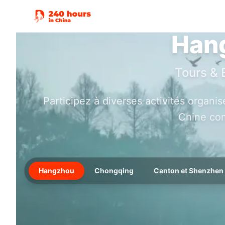
Han
Tours & 
Participez à diverses activités organis
Chine com
Hangzhou
Chongqing
Canton et Shenzhen