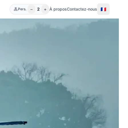
−
+
🇫🇷
2
À propos
Contactez-nous
Pers.