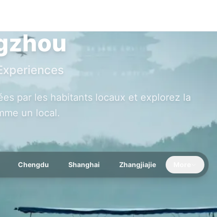
gzhou
Experiences
ées par les habitants locaux et explorez la
me un local.
Chengdu
Shanghai
Zhangjiajie
More