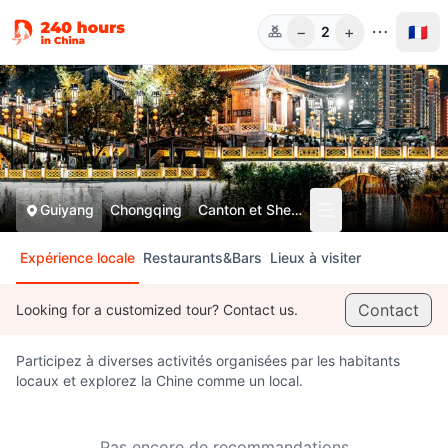
−
+
🇫🇷
2
Pers.
Guiyang
Chongqing
Canton et Shenzhen
Expérience locale
Restaurants&Bars
Lieux à visiter
Contact
Looking for a customized tour? Contact us.
Participez à diverses activités organisées par les habitants
locaux et explorez la Chine comme un local.
Pas encore de recommandations