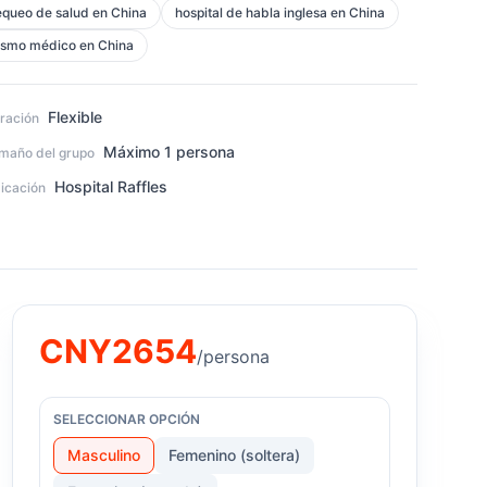
queo de salud en China
hospital de habla inglesa en China
ismo médico en China
Flexible
ración
Máximo 1 persona
maño del grupo
Hospital Raffles
icación
CNY
2654
/persona
SELECCIONAR OPCIÓN
Masculino
Femenino (soltera)