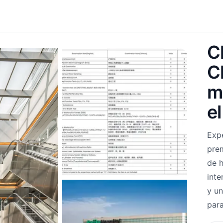
C
C
m
el
Expe
prem
de h
inte
y un
para