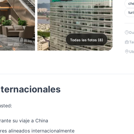
che
tur
Du
Todas las fotos (8)
Ta
Ub
nternacionales
usted:
ante su viaje a China
res alineados internacionalmente