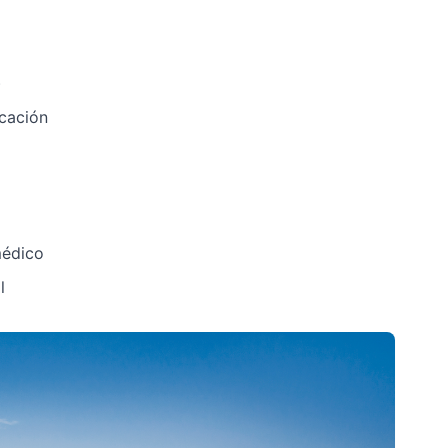
)
cación
médico
l