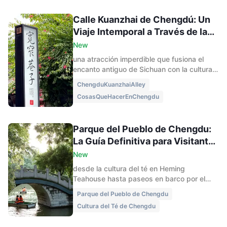
Calle Kuanzhai de Chengdú: Un
Viaje Intemporal a Través de la
Vieja y Nueva Chengdú
New
una atracción imperdible que fusiona el
encanto antiguo de Sichuan con la cultura
moderna. Infórmate sobre su ubicación,
ChengduKuanzhaiAlley
atracciones, tiendas, comida y los mejores
CosasQueHacerEnChengdu
consejos de viaje para los visitantes por
primera vez.
Parque del Pueblo de Chengdu:
La Guía Definitiva para Visitantes
por Primera Vez
New
desde la cultura del té en Heming
Teahouse hasta paseos en barco por el
lago y la famosa esquina de
Parque del Pueblo de Chengdu
emparejamiento. Descubre esta vibrante
Cultura del Té de Chengdu
joya local en el corazón de Chengdu con
esta detallada guía de viaje.