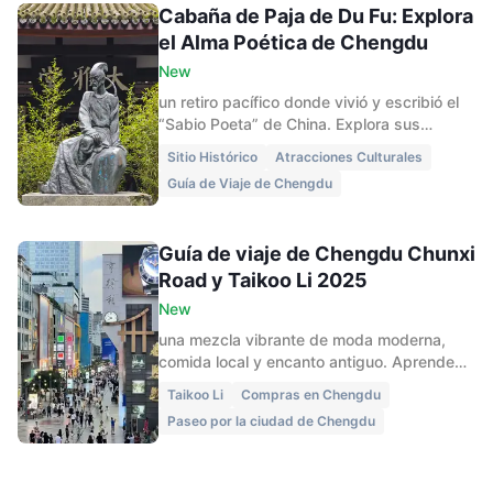
Cabaña de Paja de Du Fu: Explora
el Alma Poética de Chengdu
New
un retiro pacífico donde vivió y escribió el
“Sabio Poeta” de China. Explora sus
jardines de bambú, casas de té y su
Sitio Histórico
Atracciones Culturales
encanto poético en esta detallada guía de
Guía de Viaje de Chengdu
2025.
Guía de viaje de Chengdu Chunxi
Road y Taikoo Li 2025
New
una mezcla vibrante de moda moderna,
comida local y encanto antiguo. Aprende
cómo llegar, qué ver, comer y experimentar.
Taikoo Li
Compras en Chengdu
Paseo por la ciudad de Chengdu