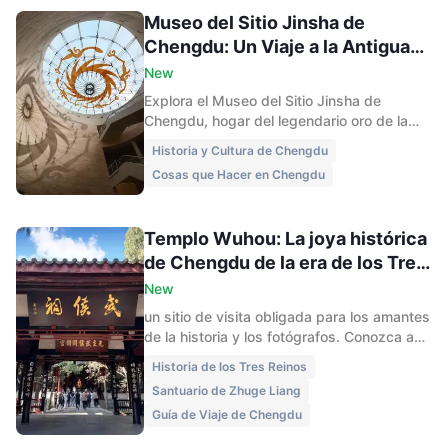
Museo del Sitio Jinsha de
Chengdu: Un Viaje a la Antigua
Civilización Shu
New
Explora el Museo del Sitio Jinsha de
Chengdu, hogar del legendario oro de la
Fénix y el Ave Inmortal, así como de las
Historia y Cultura de Chengdu
reliquias del Antiguo Reino de Shu. Esta
Cosas que Hacer en Chengdu
guía de 2025 cubre las principales
exposiciones, consejos de viaje, rutas y
aspectos culturales para los visitantes por
Templo Wuhou: La joya histórica
primera vez.
de Chengdu de la era de los Tres
Reinos
New
un sitio de visita obligada para los amantes
de la historia y los fotógrafos. Conozca a
Zhuge Liang, Liu Bei y los callejones de
Historia de los Tres Reinos
muros rojos en esta guía para viajeros.
Santuario de Zhuge Liang
Guía de Viaje de Chengdu