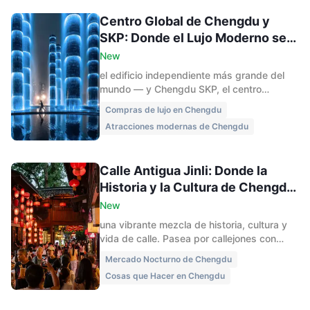
Centro Global de Chengdu y
SKP: Donde el Lujo Moderno se
Encuentra con el Arte Urbano
New
el edificio independiente más grande del
mundo — y Chengdu SKP, el centro
comercial de lujo más importante de Asia.
Compras de lujo en Chengdu
Descubre compras, gastronomía, arte y
Atracciones modernas de Chengdu
entretenimiento en el moderno distrito de
puntos de referencia de Chengdu.
Calle Antigua Jinli: Donde la
Historia y la Cultura de Chengdu
Cobran Vida
New
una vibrante mezcla de historia, cultura y
vida de calle. Pasea por callejones con
faroles rojos, observa la ópera de Sichuan
Mercado Nocturno de Chengdu
y prueba bocadillos locales en esta guía de
Cosas que Hacer en Chengdu
viaje 2025 para visitantes primerizos.