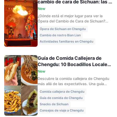
cambio de cara de Sichuan: las 5
mejores elecciones de un local
New
(2026)
¿Dónde está el mejor lugar para ver la
Ópera del Cambio de Cara de Sichuan?
Comparamos Shu Feng Ya Yun, Furong
Ópera de Sichuan en Chengdu
Guocui y más. Obtén precios, ubicaciones
Cambio de rostro Bian Lian
y consejos locales.
Actividades familiares en Chengdu
Guía de Comida Callejera de
Chengdu: 10 Bocadillos Locales
que Debes Probar
New
Descubre la comida callejera de Chengdu
más allá de las expectativas. Una guía
suave para los refrigerios locales
Comida callejera de Chengdu
cotidianos, cómo comen realmente los
Guía de comida de Chengdu
lugareños y qué pueden probar los
Snacks de Sichuan
visitantes sin presión.
Consejos de viaje a Chengdu